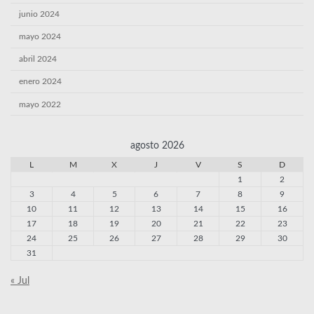
junio 2024
mayo 2024
abril 2024
enero 2024
mayo 2022
agosto 2026
L
M
X
J
V
S
D
1
2
3
4
5
6
7
8
9
10
11
12
13
14
15
16
17
18
19
20
21
22
23
24
25
26
27
28
29
30
31
« Jul