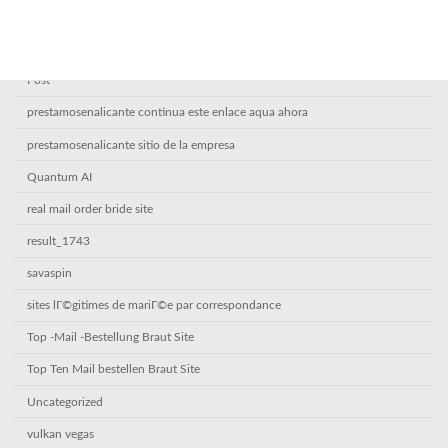
Plinko
Plinko casino1
Post
prestamosenalicante continua este enlace aqua ahora
prestamosenalicante sitio de la empresa
Quantum AI
real mail order bride site
result_1743
savaspin
sites lГ©gitimes de mariГ©e par correspondance
Top -Mail -Bestellung Braut Site
Top Ten Mail bestellen Braut Site
Uncategorized
vulkan vegas