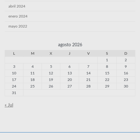
abril 2024
enero 2024
mayo 2022
agosto 2026
L
M
X
J
V
S
D
1
2
3
4
5
6
7
8
9
10
11
12
13
14
15
16
17
18
19
20
21
22
23
24
25
26
27
28
29
30
31
« Jul