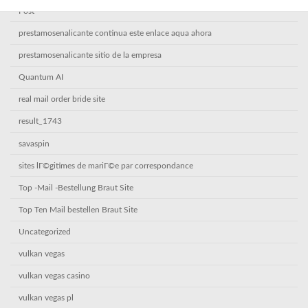
Post
prestamosenalicante continua este enlace aqua ahora
prestamosenalicante sitio de la empresa
Quantum AI
real mail order bride site
result_1743
savaspin
sites lГ©gitimes de mariГ©e par correspondance
Top -Mail -Bestellung Braut Site
Top Ten Mail bestellen Braut Site
Uncategorized
vulkan vegas
vulkan vegas casino
vulkan vegas pl