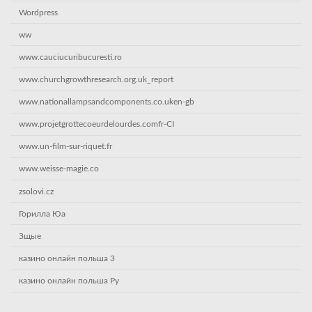
Wordpress
ww
www.cauciucuribucuresti.ro
www.churchgrowthresearch.org.uk_report
www.nationallampsandcomponents.co.uken-gb
www.projetgrottecoeurdelourdes.comfr-CI
www.un-film-sur-riquet.fr
www.weisse-magie.co
zsolovi.cz
Горилла Юа
Зщые
казино онлайн польша 3
казино онлайн польша Ру