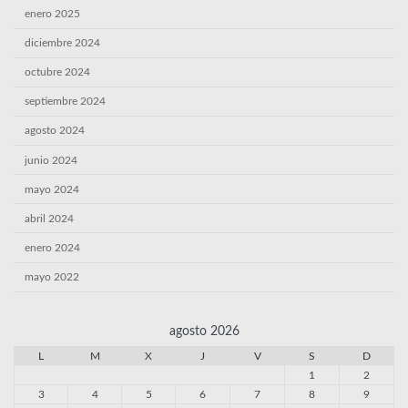
enero 2025
diciembre 2024
octubre 2024
septiembre 2024
agosto 2024
junio 2024
mayo 2024
abril 2024
enero 2024
mayo 2022
agosto 2026
L
M
X
J
V
S
D
1
2
3
4
5
6
7
8
9