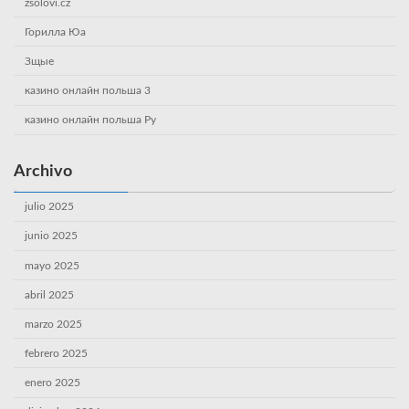
zsolovi.cz
Горилла Юа
Зщые
казино онлайн польша 3
казино онлайн польша Ру
Archivo
julio 2025
junio 2025
mayo 2025
abril 2025
marzo 2025
febrero 2025
enero 2025