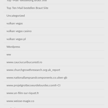
Top -Mail -Bestellung Braut Site
Top Ten Mail bestellen Braut Site
Uncategorized
vulkan vegas
vulkan vegas casino
vulkan vegas pl
Wordpress
ww
www.cauciucuribucuresti.ro
www.churchgrowthresearch.org.uk_report
www.nationallampsandcomponents.co.uken-gb
www.projetgrottecoeurdelourdes.comfr-CI
www.un-film-sur-riquet.fr
www.weisse-magie.co