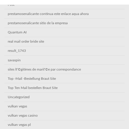
Post
prestamosenalicante continua este enlace aqua ahora
prestamosenalicante sitio de la empresa
Quantum AI
real mail order bride site
result_1743
savaspin
sites lГ©gitimes de mariГ©e par correspondance
Top -Mail -Bestellung Braut Site
Top Ten Mail bestellen Braut Site
Uncategorized
vulkan vegas
vulkan vegas casino
vulkan vegas pl