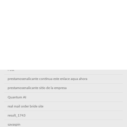
new
News
nv casino
online casino buitenland
play.google.comstoreappsdetailsid=com.pinco.nicotoss_Английский
Plinko
Plinko casino1
Post
prestamosenalicante continua este enlace aqua ahora
prestamosenalicante sitio de la empresa
Quantum AI
real mail order bride site
result_1743
savaspin