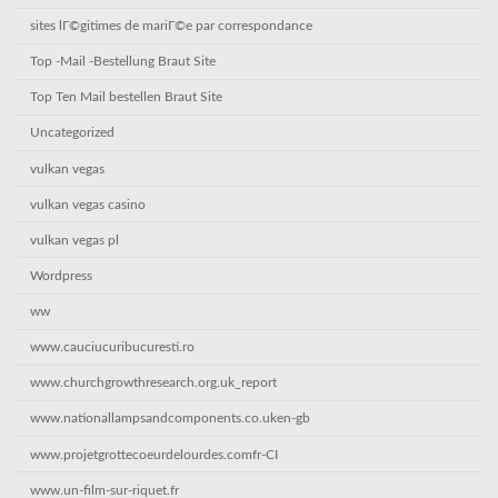
sites lГ©gitimes de mariГ©e par correspondance
Top -Mail -Bestellung Braut Site
Top Ten Mail bestellen Braut Site
Uncategorized
vulkan vegas
vulkan vegas casino
vulkan vegas pl
Wordpress
ww
www.cauciucuribucuresti.ro
www.churchgrowthresearch.org.uk_report
www.nationallampsandcomponents.co.uken-gb
www.projetgrottecoeurdelourdes.comfr-CI
www.un-film-sur-riquet.fr