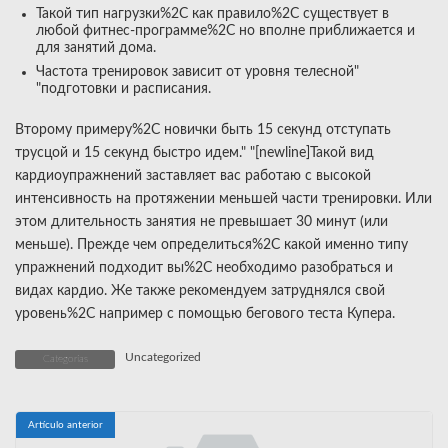
Такой тип нагрузки%2C как правило%2C существует в
любой фитнес-программе%2C но вполне приближается и
для занятий дома.
Частота тренировок зависит от уровня телесной"
"подготовки и расписания.
Второму примеру%2C новички быть 15 секунд отступать
трусцой и 15 секунд быстро идем." "[newline]Такой вид
кардиоупражнений заставляет вас работаю с высокой
интенсивность на протяжении меньшей части тренировки. Или
этом длительность занятия не превышает 30 минут (или
меньше). Прежде чем определиться%2C какой именно типу
упражнений подходит вы%2C необходимо разобраться и
видах кардио. Же также рекомендуем затруднялся свой
уровень%2C например с помощью бегового теста Купера.
Uncategorized
Categorías
Artículo anterior