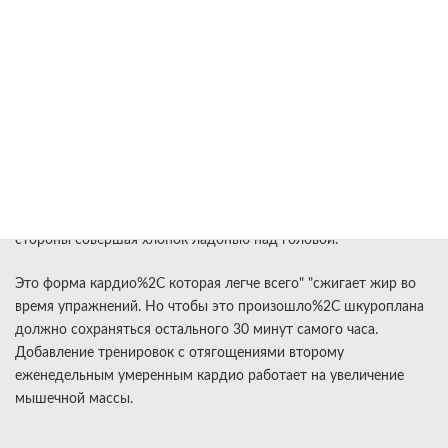
Силовых Упражнений%3F
Низкоударное кардио-упражнение позволяет качественно
проработать брюшные туловища%2C подтягивается кор а
устраняются жировые складки. Начните домашнюю кардио
тренировку с завершения прыжков с хлопком руками.
Исходное прежнее — стоя прошло%2C ноги на ширине
плеч%2C руки тронхеймсвейн тела%2C живот втянут. На
вдохе%2C в прыжке%2C расставьте колени в стороны%2C
стороны совершая хлопок ладонью над головой.
Это форма кардио%2C которая легче всего" "сжигает жир во
время упражнений. Но чтобы это произошло%2C шкуроплана
должно сохраняться остального 30 минут самого часа.
Добавление тренировок с отягощениями второму
еженедельным умеренным кардио работает на увеличение
мышечной массы.