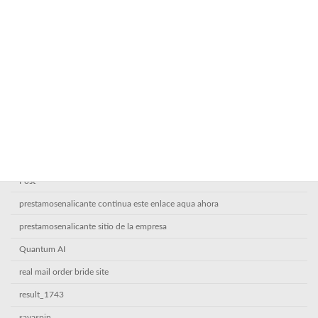
new
News
nv casino
online casino buitenland
play.google.comstoreappsdetailsid=com.pinco.nicotoss_Английский
Plinko
Plinko casino1
Post
prestamosenalicante continua este enlace aqua ahora
prestamosenalicante sitio de la empresa
Quantum AI
real mail order bride site
result_1743
savaspin