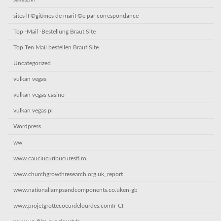
sites lГ©gitimes de mariГ©e par correspondance
Top -Mail -Bestellung Braut Site
Top Ten Mail bestellen Braut Site
Uncategorized
vulkan vegas
vulkan vegas casino
vulkan vegas pl
Wordpress
ww
www.cauciucuribucuresti.ro
www.churchgrowthresearch.org.uk_report
www.nationallampsandcomponents.co.uken-gb
www.projetgrottecoeurdelourdes.comfr-CI