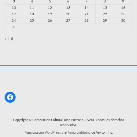
3
4
5
6
7
8
9
10
11
12
13
14
15
16
17
18
19
20
21
22
23
24
25
26
27
28
29
30
31
« Jul
Copyright © Corporación Cultural José Eustacio Rivera. Todos los derechos
reservados.
Funciona con
WordPress
y el
tema Lightning
de Vektor, Inc.