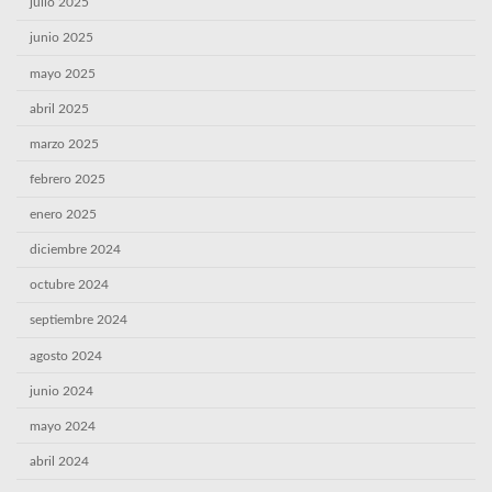
julio 2025
junio 2025
mayo 2025
abril 2025
marzo 2025
febrero 2025
enero 2025
diciembre 2024
octubre 2024
septiembre 2024
agosto 2024
junio 2024
mayo 2024
abril 2024