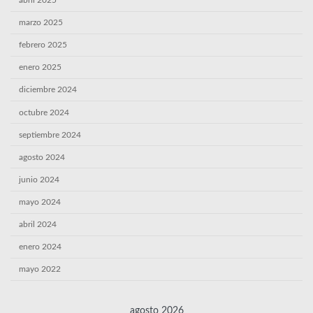
marzo 2025
febrero 2025
enero 2025
diciembre 2024
octubre 2024
septiembre 2024
agosto 2024
junio 2024
mayo 2024
abril 2024
enero 2024
mayo 2022
agosto 2026