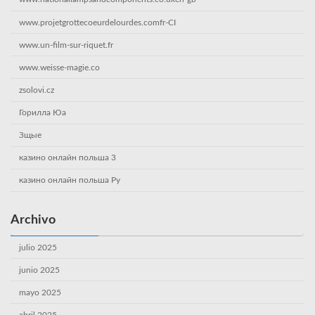
www.projetgrottecoeurdelourdes.comfr-CI
www.un-film-sur-riquet.fr
www.weisse-magie.co
zsolovi.cz
Горилла Юа
Зщые
казино онлайн польша 3
казино онлайн польша Ру
Archivo
julio 2025
junio 2025
mayo 2025
abril 2025