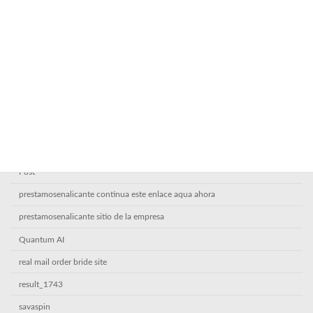
new
News
nv casino
online casino buitenland
play.google.comstoreappsdetailsid=com.pinco.nicotoss_Английский
Plinko
Plinko casino1
Post
prestamosenalicante continua este enlace aqua ahora
prestamosenalicante sitio de la empresa
Quantum AI
real mail order bride site
result_1743
savaspin