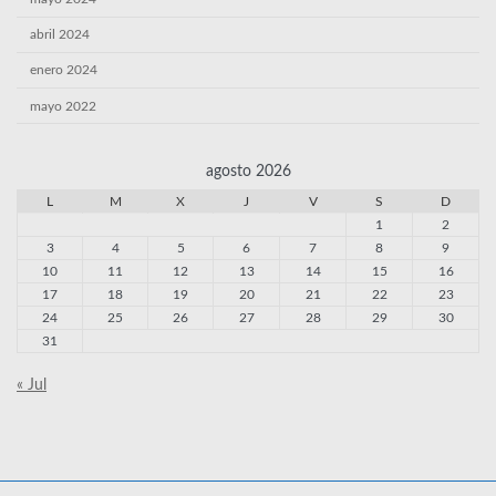
abril 2024
enero 2024
mayo 2022
agosto 2026
L
M
X
J
V
S
D
1
2
3
4
5
6
7
8
9
10
11
12
13
14
15
16
17
18
19
20
21
22
23
24
25
26
27
28
29
30
31
« Jul