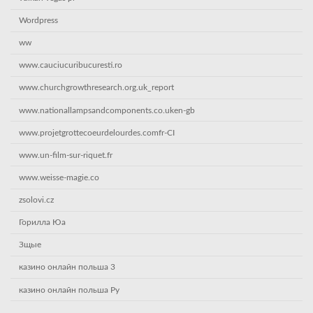
Wordpress
ww
www.cauciucuribucuresti.ro
www.churchgrowthresearch.org.uk_report
www.nationallampsandcomponents.co.uken-gb
www.projetgrottecoeurdelourdes.comfr-CI
www.un-film-sur-riquet.fr
www.weisse-magie.co
zsolovi.cz
Горилла Юа
Зщые
казино онлайн польша 3
казино онлайн польша Ру