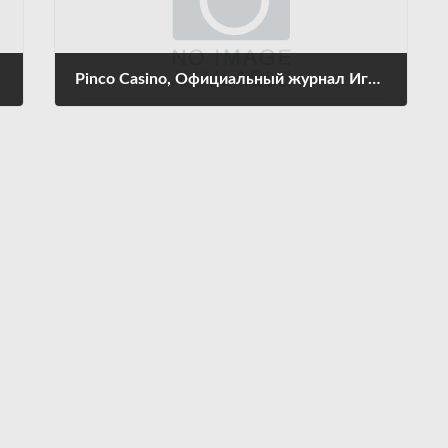
Pinco Casino, Официальный журнал Игровые автоматы, слоты а еще ставки онлайн
abril 10, 2025