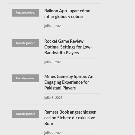
Balloon App Jugar: cómo
Uncategorized
inflar globos y cobrar
julio 8, 2025
Rocket Game Review:
Uncategorized
Optimal Settings for Low-
Bandwidth Players
julio 8, 2025
Mines Game by Spribe: An
Uncategorized
Engaging Experience for
Pakistani Players
julio 8, 2025
Ramses Book angeschlossen
Uncategorized
casino Sichere dir exklusive
Boni
julio 7, 2025