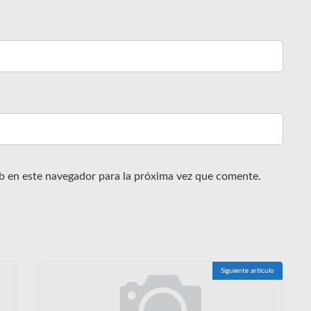
b en este navegador para la próxima vez que comente.
Siguiente artículo