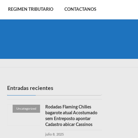
REGIMEN TRIBUTARIO
CONTACTANOS
Entradas recientes
Rodadas Flaming Chilies
Uncategorized
bagarote atual Acostumado
sem Entreposto apontar
Cadastro abicar Cassinos
julio 8, 2025