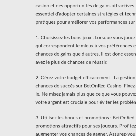
casino et des opportunités de gains attractives
essentiel d'adopter certaines stratégies et tec
pratiques pour améliorer vos performances su
1. Choisissez les bons jeux : Lorsque vous jouez
qui correspondent le mieux à vos préférences et 
chances de gains que d'autres, il est donc essen
avez le plus de chances de réussir.
2. Gérez votre budget efficacement : La gestion
chances de succès sur BetOnRed Casino. Fixez
le. Ne misez jamais plus que ce que vous pouve
votre argent est cruciale pour éviter les problè
3. Utilisez les bonus et promotions : BetOnRed
promotions attractifs pour ses joueurs. Profitez
augmenter vos chances de gagner. Assurez-vous 