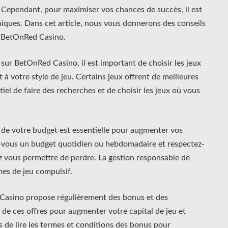
. Cependant, pour maximiser vos chances de succès, il est
hniques. Dans cet article, nous vous donnerons des conseils
r BetOnRed Casino.
 sur BetOnRed Casino, il est important de choisir les jeux
à votre style de jeu. Certains jeux offrent de meilleures
tiel de faire des recherches et de choisir les jeux où vous
 de votre budget est essentielle pour augmenter vos
-vous un budget quotidien ou hebdomadaire et respectez-
z vous permettre de perdre. La gestion responsable de
mes de jeu compulsif.
 Casino propose régulièrement des bonus et des
 de ces offres pour augmenter votre capital de jeu et
de lire les termes et conditions des bonus pour