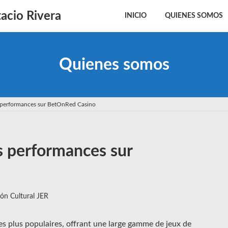
acio Rivera
INICIO
QUIENES SOMOS
Quienes somos
performances sur BetOnRed Casino
 performances sur
ón Cultural JER
es plus populaires, offrant une large gamme de jeux de