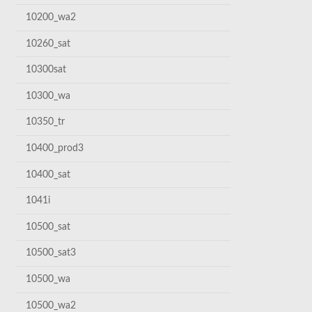
10200_wa2
10260_sat
10300sat
10300_wa
10350_tr
10400_prod3
10400_sat
1041i
10500_sat
10500_sat3
10500_wa
10500_wa2