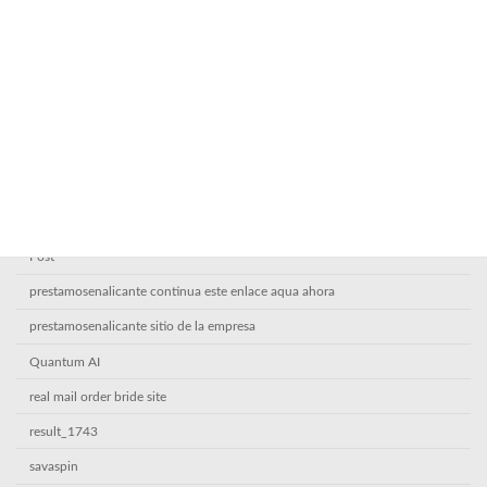
new
News
nv casino
online casino buitenland
play.google.comstoreappsdetailsid=com.pinco.nicotoss_Английский
Plinko
Plinko casino1
Post
prestamosenalicante continua este enlace aqua ahora
prestamosenalicante sitio de la empresa
Quantum AI
real mail order bride site
result_1743
savaspin