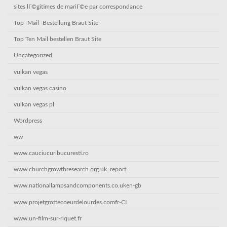
sites lГ©gitimes de mariГ©e par correspondance
Top -Mail -Bestellung Braut Site
Top Ten Mail bestellen Braut Site
Uncategorized
vulkan vegas
vulkan vegas casino
vulkan vegas pl
Wordpress
ww
www.cauciucuribucuresti.ro
www.churchgrowthresearch.org.uk_report
www.nationallampsandcomponents.co.uken-gb
www.projetgrottecoeurdelourdes.comfr-CI
www.un-film-sur-riquet.fr