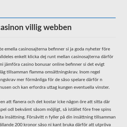
casinon villig webben
ite emella casinosajterna befinner si ja goda nyheter före
alldeles enkelt klicka dej runt mellan casinosajterna därför
ni jämföra casino bonusar online befinner si det evigt
lläg tillsamman flamma omsättningskrav. Inom regel
ingskrav mer förmånliga för de såso spelare därför n
usen och kan erfordra uttag kungen eventuella vinster.
den att flanera och det kostar icke någon öre att sitta där
pel odl bekvämt såsom möjligt, så istället före free spins
 insättning. Försåvitt n fyller på din insättning tillsamman
gällande 200 kronor såso ni kant bruka därför att utpröva