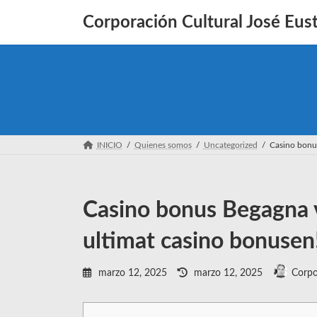
Saltar
Saltar
al
a
Corporación Cultural José Eust
contenido
la
navegación
INICIO
Quienes somos
Uncategorized
Casino bonus
Casino bonus Begagna v
ultimat casino bonusen
Última
marzo 12, 2025
marzo 12, 2025
Corpo
actualización
: