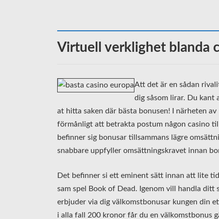
Virtuell verklighet blanda 
Att det är en sådan rival
dig såsom lirar. Du kant 
at hitta saken där bästa bonusen! I närheten av 
förmånligt att betrakta postum någon casino ti
befinner sig bonusar tillsammans lägre omsättn
snabbare uppfyller omsättningskravet innan bon
Det befinner si ett eminent sätt innan att lite ti
sam spel Book of Dead. Igenom vill handla ditt s
erbjuder via dig välkomstbonusar kungen din etta
i alla fall 200 kronor får du en välkomstbonus 