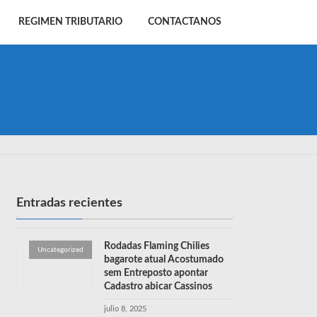
REGIMEN TRIBUTARIO
CONTACTANOS
Entradas recientes
Rodadas Flaming Chilies
Uncategorized
bagarote atual Acostumado
sem Entreposto apontar
Cadastro abicar Cassinos
julio 8, 2025