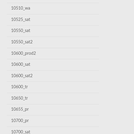
10510_wa
10525_sat
10550_sat
10550_sat2
10600_prod2
10600_sat
10600_sat2
10600_tr
10650_tr
10655_pr
10700_pr
10700_sat