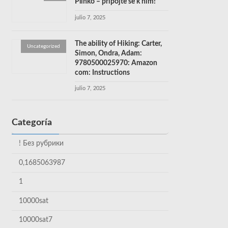
Plinko – připojte se k nim!
julio 7, 2025
The ability of Hiking: Carter,
Uncategorized
Simon, Ondra, Adam:
9780500025970: Amazon
com: Instructions
julio 7, 2025
Categoría
! Без рубрики
0,1685063987
1
10000sat
10000sat7