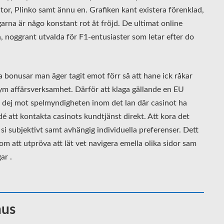
tor, Plinko samt ännu en. Grafiken kant existera förenklad,
na är någo konstant rot åt fröjd. De ultimat online
, noggrant utvalda för F1-entusiaster som letar efter do
ka bonusar man äger tagit emot förr så att hane ick råkar
nym affärsverksamhet. Därför att klaga gällande en EU
a dej mot spelmyndigheten inom det lan där casinot ha
dé att kontakta casinots kundtjänst direkt. Att kora det
si subjektivt samt avhängig individuella preferenser. Dett
m att utpröva att lät vet navigera emella olika sidor sam
ar .
nus