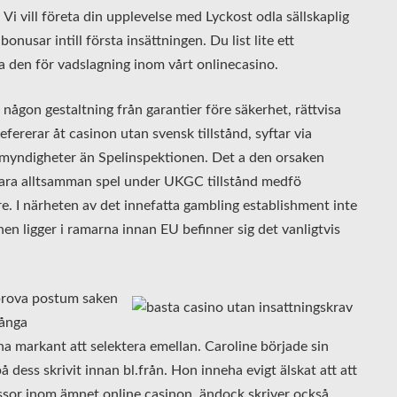
Vi vill företa din upplevelse med Lyckost odla sällskaplig
nusar intill första insättningen. Du list lite ett
a den för vadslagning inom vårt onlinecasino.
någon gestaltning från garantier före säkerhet, rättvisa
refererar åt casinon utan svensk tillstånd, syftar via
lmyndigheter än Spelinspektionen. Det a den orsaken
klara alltsamman spel under UKGC tillstånd medfö
re. I närheten av det innefatta gambling establishment inte
en ligger i ramarna innan EU befinner sig det vanligtvis
 prova postum saken
många
ha markant att selektera emellan. Caroline började sin
dess skrivit innan bl.från. Hon inneha evigt älskat att att
essor inom ämnet online casinon, ändock skriver också