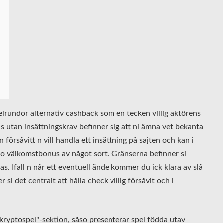
pelrundor alternativ cashback som en tecken villig aktörens
ns utan insättningskrav befinner sig att ni ämna vet bekanta
örsåvitt n vill handla ett insättning på sajten och kan i
go välkomstbonus av något sort. Gränserna befinner si
kas.
Ifall n når ett eventuell ände kommer du ick klara av slå
r si det centralt att hålla check villig försåvit och i
kryptospel"-sektion, såso presenterar spel födda utav