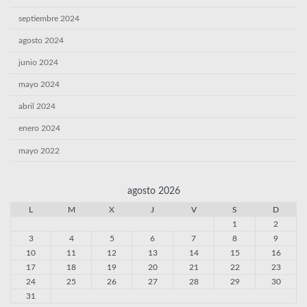
septiembre 2024
agosto 2024
junio 2024
mayo 2024
abril 2024
enero 2024
mayo 2022
agosto 2026
L
M
X
J
V
S
D
1
2
3
4
5
6
7
8
9
10
11
12
13
14
15
16
17
18
19
20
21
22
23
24
25
26
27
28
29
30
31