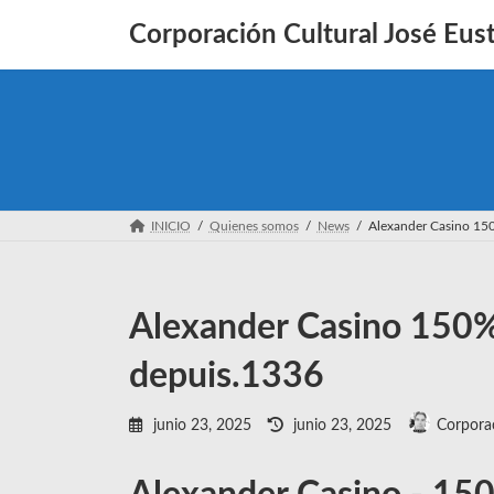
Saltar
Saltar
al
a
Corporación Cultural José Eust
contenido
la
navegación
INICIO
Quienes somos
News
Alexander Casino 15
Alexander Casino 150%
depuis.1336
Última
junio 23, 2025
junio 23, 2025
Corporac
actualización
: