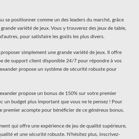
 su se positionner comme un des leaders du marché, grâce
a grande variété de jeux. Vous y trouverez des jeux de table,
'autres, pour satisfaire les goûts les plus divers.
proposer simplement une grande variété de jeux. Il offre
pe de support client disponible 24/7 pour répondre à vos
 Alexander propose un système de sécurité robuste pour
o Alexander propose un bonus de 150% sur votre premier
ec un budget plus important que vous ne le pensez ! Pour
votre premier acompte pour bénéficier de ce généreux bonus.
ment qui offre une expérience de jeu de qualité supérieure,
ualité et une sécurité robuste. N'hésitez plus, inscrivez-