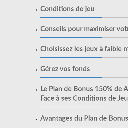
Conditions de jeu
Conseils pour maximiser vot
Choisissez les jeux à faible 
Gérez vos fonds
Le Plan de Bonus 150% de A
Face à ses Conditions de Jeu
Avantages du Plan de Bonus