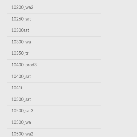
10200_wa2
10260_sat
10300sat
10300_wa
10350_tr
10400_prod3
10400_sat
1041i
10500_sat
10500_sat3
10500_wa
10500_wa2