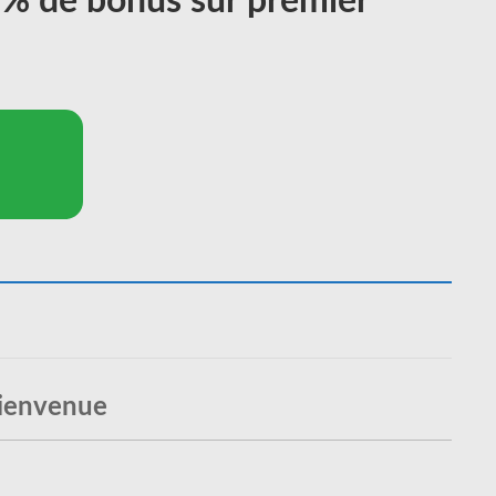
0% de bonus sur premier
bienvenue