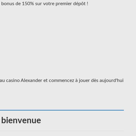
e bonus de 150% sur votre premier dépôt !
s au casino Alexander et commencez à jouer dès aujourd'hui
e bienvenue