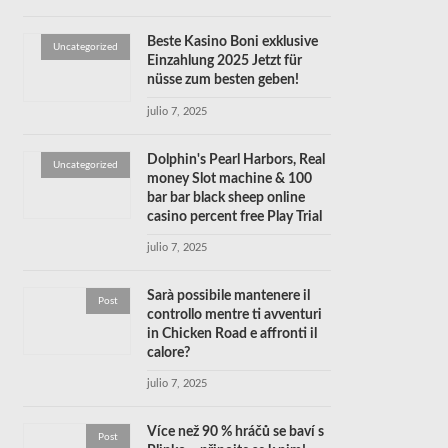
Beste Kasino Boni exklusive
Uncategorized
Einzahlung 2025 Jetzt für
nüsse zum besten geben!
julio 7, 2025
Dolphin's Pearl Harbors, Real
Uncategorized
money Slot machine & 100
bar bar black sheep online
casino percent free Play Trial
julio 7, 2025
Sarà possibile mantenere il
Post
controllo mentre ti avventuri
in Chicken Road e affronti il
calore?
julio 7, 2025
Více než 90 % hráčů se baví s
Post