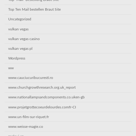
Top Ten Mail bestellen Braut Site
Uncategorized
vulkan vegas
vulkan vegas casino
vulkan vegas pl
Wordpress
ww
www.cauciucuribucuresti.ro
www.churchgrowthresearch.org.uk_report
www.nationallampsandcomponents.co.uken-gb
www.projetgrottecoeurdelourdes.comfr-CI
www.un-film-sur-riquet.fr
www.weisse-magie.co