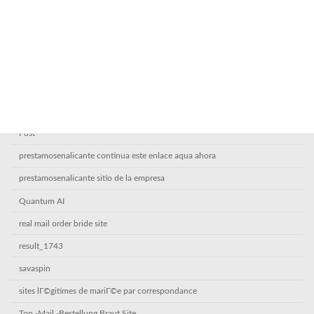
nv casino
online casino buitenland
play.google.comstoreappsdetailsid=com.pinco.nicotoss_Английский
Plinko
Plinko casino1
Post
prestamosenalicante continua este enlace aqua ahora
prestamosenalicante sitio de la empresa
Quantum AI
real mail order bride site
result_1743
savaspin
sites lГ©gitimes de mariГ©e par correspondance
Top -Mail -Bestellung Braut Site