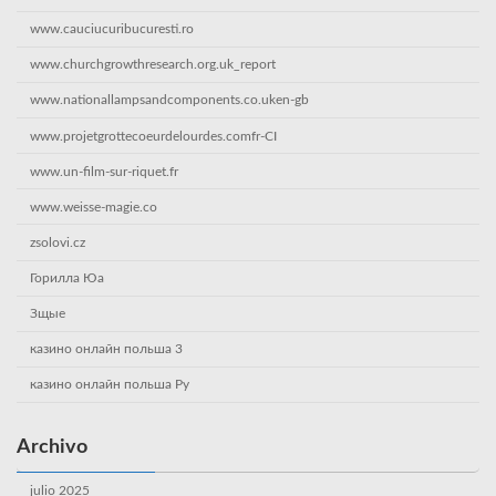
www.cauciucuribucuresti.ro
www.churchgrowthresearch.org.uk_report
www.nationallampsandcomponents.co.uken-gb
www.projetgrottecoeurdelourdes.comfr-CI
www.un-film-sur-riquet.fr
www.weisse-magie.co
zsolovi.cz
Горилла Юа
Зщые
казино онлайн польша 3
казино онлайн польша Ру
Archivo
julio 2025