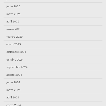
junio 2025
mayo 2025
abril 2025
marzo 2025
febrero 2025
enero 2025
diciembre 2024
octubre 2024
septiembre 2024
agosto 2024
junio 2024
mayo 2024
abril 2024
enero 2024