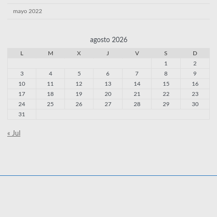
mayo 2022
agosto 2026
L
M
X
J
V
S
D
1
2
3
4
5
6
7
8
9
10
11
12
13
14
15
16
17
18
19
20
21
22
23
24
25
26
27
28
29
30
31
« Jul