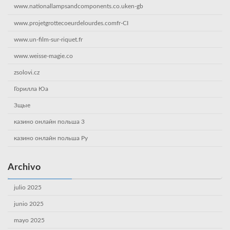
www.nationallampsandcomponents.co.uken-gb
www.projetgrottecoeurdelourdes.comfr-CI
www.un-film-sur-riquet.fr
www.weisse-magie.co
zsolovi.cz
Горилла Юа
Зщые
казино онлайн польша 3
казино онлайн польша Ру
Archivo
julio 2025
junio 2025
mayo 2025