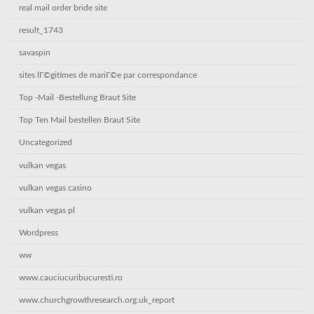
real mail order bride site
result_1743
savaspin
sites lГ©gitimes de mariГ©e par correspondance
Top -Mail -Bestellung Braut Site
Top Ten Mail bestellen Braut Site
Uncategorized
vulkan vegas
vulkan vegas casino
vulkan vegas pl
Wordpress
ww
www.cauciucuribucuresti.ro
www.churchgrowthresearch.org.uk_report