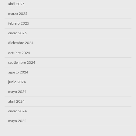
abril 2025
marzo 2025
febrero 2025
enero 2025
diciembre 2024
octubre 2024
septiembre 2024
agosto 2024
junio 2024
mayo 2024
abril 2024
enero 2024
mayo 2022