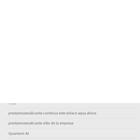
Kasyno online Poland
laopcion.com.co
mail order bride website reviews
new
News
nv casino
online casino buitenland
play.google.comstoreappsdetailsid=com.pinco.nicotoss_Английский
Plinko
Plinko casino1
Post
prestamosenalicante continua este enlace aqua ahora
prestamosenalicante sitio de la empresa
Quantum AI