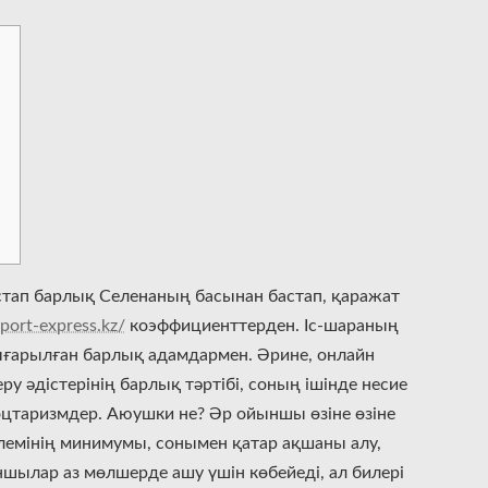
стап барлық Селенаның басынан бастап, қаражат
sport-express.kz/
коэффициенттерден. Іс-шараның
ығарылған барлық адамдармен. Әрине, онлайн
у әдістерінің барлық тәртібі, соның ішінде несие
тоцтаризмдер. Аюушки не?
Әр ойыншы өзіне өзіне
өлемінің минимумы, сонымен қатар ақшаны алу,
шылар аз мөлшерде ашу үшін көбейеді, ал билері