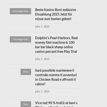
Beste Kasino Boni exklusive
Uncategorized
Einzahlung 2025 Jetzt für
nüsse zum besten geben!
julio 7, 2025
Dolphin's Pearl Harbors, Real
Uncategorized
money Slot machine & 100
bar bar black sheep online
casino percent free Play Trial
julio 7, 2025
Sarà possibile mantenere il
Post
controllo mentre ti avventuri
in Chicken Road e affronti il
calore?
julio 7, 2025
Více než 90 % hráčů se baví s
Post