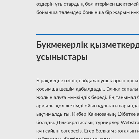
өздерін ұтыстардың бөліктерімен шектемей
бойынша төлемдер бойынша бір жарым нүкт
Букмекерлік қызметкерд
ұсыныстары
Бірақ кеңсе өзінің пайдаланушыларын қо
қосымша шешім қабылдады., Элики сапалы
жолын алуға мүмкіндік береді. Ең танымал 
арқылы қол жетімді ойын құрылғыларындағ
ықтималдығы. Кибер Каинозаның 1Хбетке арн
болады. Демократиялық турнирлер Webstraza
күн сайын өзгересіз. Егер болжам жоғалып 