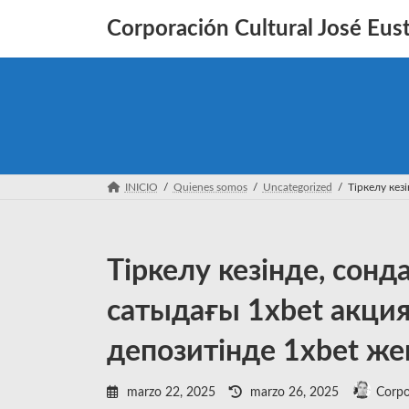
Saltar
Saltar
al
a
Corporación Cultural José Eust
contenido
la
navegación
INICIO
Quienes somos
Uncategorized
Тіркелу кез
Тіркелу кезінде, сонд
сатыдағы 1xbet акци
депозитінде 1xbet же
Última
marzo 22, 2025
marzo 26, 2025
Corpo
actualización