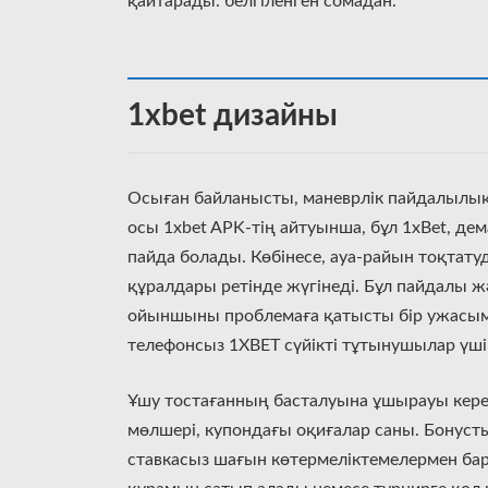
қайтарады. белгіленген сомадан.
1xbet дизайны
Осыған байланысты, маневрлік пайдалылықп
осы 1xbet APK-тің айтуынша, бұл 1xBet, дем
пайда болады. Көбінесе, ауа-райын тоқтату
құралдары ретінде жүгінеді. Бұл пайдалы 
ойыншыны проблемаға қатысты бір ужасымен
телефонсыз 1XBET сүйікті тұтынушылар үші
Ұшу тостағанның басталуына ұшырауы керек
мөлшері, купондағы оқиғалар саны. Бонуст
ставкасыз шағын көтермеліктемелермен барл