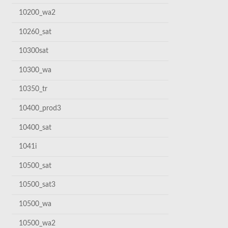
10200_wa2
10260_sat
10300sat
10300_wa
10350_tr
10400_prod3
10400_sat
1041i
10500_sat
10500_sat3
10500_wa
10500_wa2