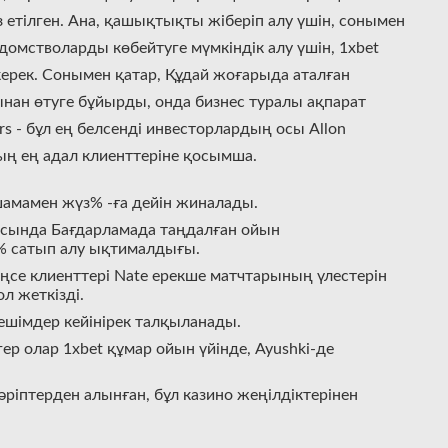
етілген. Ана, қашықтықты жіберіп алу үшін, сонымен
домстволарды көбейтуге мүмкіндік алу үшін, 1xbet
керек. Сонымен қатар, Құдай жоғарыда аталған
нан өтуге бұйырды, онда бизнес туралы ақпарат
 - бұл ең белсенді инвесторлардың осы Allon
ның ең адал клиенттеріне қосымша.
шамамен жүз% -ға дейін жиналады.
басында Бағдарламада таңдалған ойын
 сатып алу ықтималдығы.
се клиенттері Nate ерекше матчтарының үлестерін
л жеткізді.
ешімдер кейінірек талқыланады.
гер олар 1xbet құмар ойын үйінде, Ayushki-де
әріптерден алынған, бұл казино жеңілдіктерінен