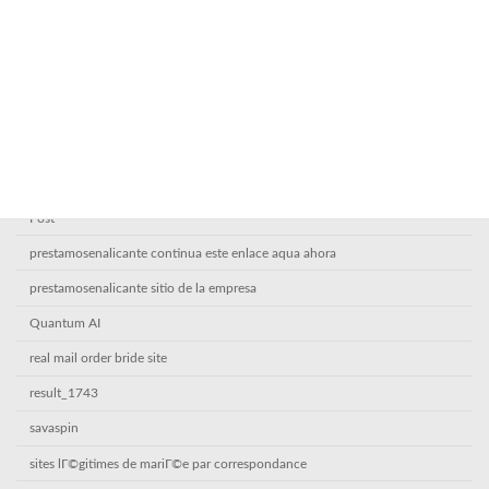
News
nv casino
online casino buitenland
play.google.comstoreappsdetailsid=com.pinco.nicotoss_Английский
Plinko
Plinko casino1
Post
prestamosenalicante continua este enlace aqua ahora
prestamosenalicante sitio de la empresa
Quantum AI
real mail order bride site
result_1743
savaspin
sites lГ©gitimes de mariГ©e par correspondance