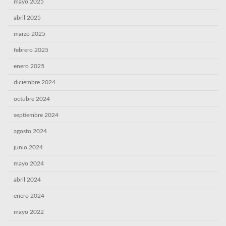
mayo 2025
abril 2025
marzo 2025
febrero 2025
enero 2025
diciembre 2024
octubre 2024
septiembre 2024
agosto 2024
junio 2024
mayo 2024
abril 2024
enero 2024
mayo 2022