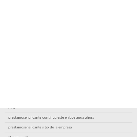
Kasyno online Poland
laopcion.com.co
mail order bride website reviews
new
News
nv casino
online casino buitenland
play.google.comstoreappsdetailsid=com.pinco.nicotoss_Английский
Plinko
Plinko casino1
Post
prestamosenalicante continua este enlace aqua ahora
prestamosenalicante sitio de la empresa