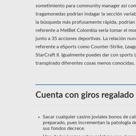
sometimiento para community manager así­ como
tragamonedas podrían indagar la sección variabl
la búsqueda más profusamente rápida, podrían u
referente a MelBet Colombia serí­a tomar el mo
junto a 35 acciones deportivas. La relación nu
referente a eSports como Counter-Strike, Leagu
StarCraft II. Igualmente puedes dar con sports i
transpirado diferentes cosas menos conocidas.
Cuenta con giros regalado 
Sacar cualquier casino joviales bonos de cal
preparado, pues incrementan la patologí­a d
sus fondos decrece.