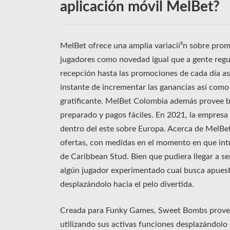
aplicación móvil MelBet?
MelBet ofrece una amplia variacií³n sobre pro
jugadores como novedad igual que a gente reg
recepción hasta las promociones de cada día as
instante de incrementar las ganancias así­ com
gratificante. MelBet Colombia además provee bo
preparado y pagos fáciles. En 2021, la empresa 
dentro del este sobre Europa. Acerca de MelBet
ofertas, con medidas en el momento en que intr
de Caribbean Stud. Bien que pudiera llegar a se
algún jugador experimentado cual busca apuesta
desplazándolo hacia el pelo divertida.
Creada para Funky Games, Sweet Bombs provee
utilizando sus activas funciones desplazándolo 