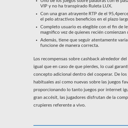
Uno de los juegos sobre palabras con el pas
VIP y no ha transpirado Ruleta LUX.
Con una gran atrayente RTP de el 95,4perce
el pelo atractivos beneficios en el plazo larg
Completo usuario es elegible con el fin de l
magnifico vez de quienes recién comienzan 
Además, tiene que seguir atentamente varias
funcione de manera correcta.
Los recompensas sobre cashback alrededor del 
igual que en caso de que pierdes, lo cual garan
concepto adicional dentro del cooperar. De los
habituales así­ como nuevas sobre las juegos fav
proporcionando lo tanto juegos por internet igu
gran accésit, las jugadores disfrutan de la compe
crupieres referente a vivo.