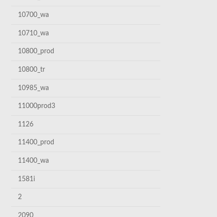
10700_wa
10710_wa
10800_prod
10800_tr
10985_wa
11000prod3
1126
11400_prod
11400_wa
1581i
2
2090