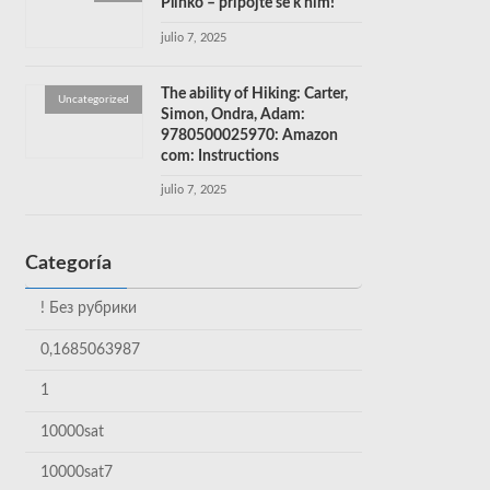
Plinko – připojte se k nim!
julio 7, 2025
The ability of Hiking: Carter,
Uncategorized
Simon, Ondra, Adam:
9780500025970: Amazon
com: Instructions
julio 7, 2025
Categoría
! Без рубрики
0,1685063987
1
10000sat
10000sat7