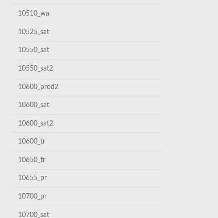
10510_wa
10525_sat
10550_sat
10550_sat2
10600_prod2
10600_sat
10600_sat2
10600_tr
10650_tr
10655_pr
10700_pr
10700_sat