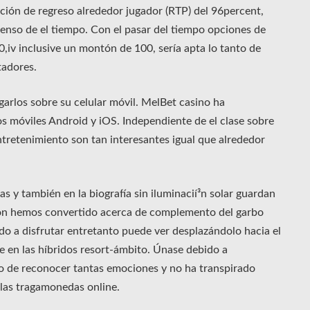
ión de regreso alrededor jugador (RTP) del 96percent,
tenso de el tiempo. Con el pasar del tiempo opciones de
iv inclusive un montón de 100, serí­a apta lo tanto de
tadores.
jugarlos sobre su celular móvil. MelBet casino ha
os móviles Android y iOS. Independiente de el clase sobre
ntretenimiento son tan interesantes igual que alrededor
as y también en la biografía sin iluminacií³n solar guardan
ión hemos convertido acerca de complemento del garbo
do a disfrutar entretanto puede ver desplazándolo hacia el
e en las híbridos resort-ámbito. Únase debido a
o de reconocer tantas emociones y no ha transpirado
 las tragamonedas online.