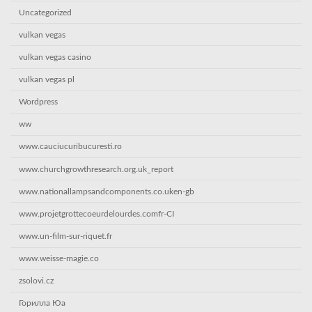
Uncategorized
vulkan vegas
vulkan vegas casino
vulkan vegas pl
Wordpress
ww
www.cauciucuribucuresti.ro
www.churchgrowthresearch.org.uk_report
www.nationallampsandcomponents.co.uken-gb
www.projetgrottecoeurdelourdes.comfr-CI
www.un-film-sur-riquet.fr
www.weisse-magie.co
zsolovi.cz
Горилла Юа