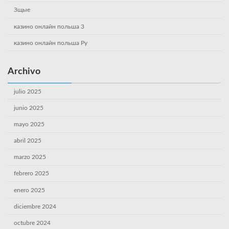
Зщые
казино онлайн польша 3
казино онлайн польша Ру
Archivo
julio 2025
junio 2025
mayo 2025
abril 2025
marzo 2025
febrero 2025
enero 2025
diciembre 2024
octubre 2024