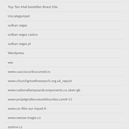
Top Ten Mail bestellen Braut Site
Uncategorized
vulkan vegas
vulkan vegas casino
vulkan vegas pl
Wordpress
ww
www.cauciucuribucuresti.ro
www.churchgrowthresearch.org.uk_report
www.nationallampsandcomponents.co.uken-gb
www.projetgrottecoeurdelourdes.comfr-CI
www.un-film-sur-riquet.fr
www.weisse-magie.co
zsolovi.cz