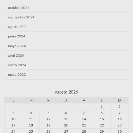
octubre 2024
septiembre 2024
agosto 2024
junio 2024
mayo 2024
abril 2024
enero 2024
mayo 2022
agosto 2026
L
M
X
J
V
S
D
1
2
3
4
5
6
7
8
9
10
11
12
13
14
15
16
17
18
19
20
21
22
23
24
25
26
27
28
29
30