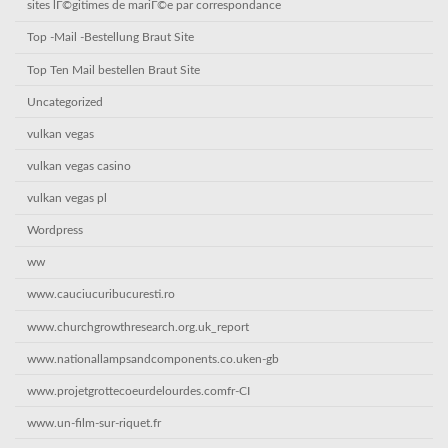
sites lГ©gitimes de mariГ©e par correspondance
Top -Mail -Bestellung Braut Site
Top Ten Mail bestellen Braut Site
Uncategorized
vulkan vegas
vulkan vegas casino
vulkan vegas pl
Wordpress
ww
www.cauciucuribucuresti.ro
www.churchgrowthresearch.org.uk_report
www.nationallampsandcomponents.co.uken-gb
www.projetgrottecoeurdelourdes.comfr-CI
www.un-film-sur-riquet.fr