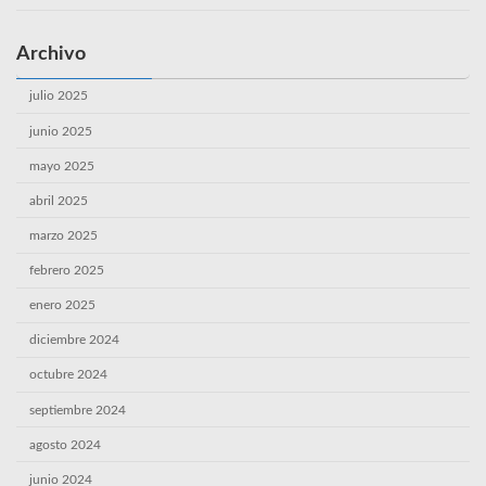
Archivo
julio 2025
junio 2025
mayo 2025
abril 2025
marzo 2025
febrero 2025
enero 2025
diciembre 2024
octubre 2024
septiembre 2024
agosto 2024
junio 2024