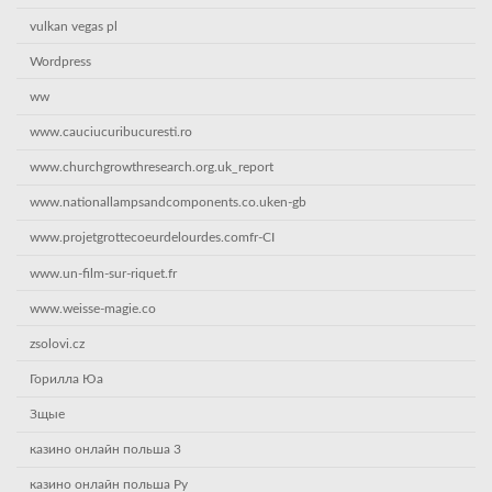
vulkan vegas pl
Wordpress
ww
www.cauciucuribucuresti.ro
www.churchgrowthresearch.org.uk_report
www.nationallampsandcomponents.co.uken-gb
www.projetgrottecoeurdelourdes.comfr-CI
www.un-film-sur-riquet.fr
www.weisse-magie.co
zsolovi.cz
Горилла Юа
Зщые
казино онлайн польша 3
казино онлайн польша Ру