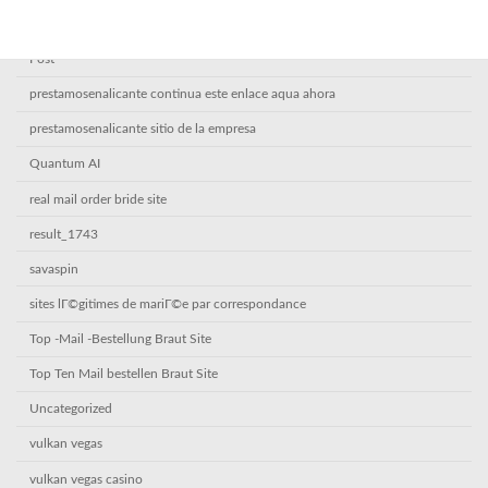
Plinko casino1
Post
prestamosenalicante continua este enlace aqua ahora
prestamosenalicante sitio de la empresa
Quantum AI
real mail order bride site
result_1743
savaspin
sites lГ©gitimes de mariГ©e par correspondance
Top -Mail -Bestellung Braut Site
Top Ten Mail bestellen Braut Site
Uncategorized
vulkan vegas
vulkan vegas casino