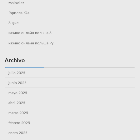
zsolovi.cz
Горилла Юа
Зщые
казино онлайн польша 3
казино онлайн польша Ру
Archivo
julio 2025
junio 2025
mayo 2025
abril 2025
marzo 2025
febrero 2025
enero 2025