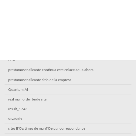
News
nv casino
online casino buitenland
play.google.comstoreappsdetailsid=com.pinco.nicotoss_Английский
Plinko
Plinko casino1
Post
prestamosenalicante continua este enlace aqua ahora
prestamosenalicante sitio de la empresa
Quantum AI
real mail order bride site
result_1743
savaspin
sites lГ©gitimes de mariГ©e par correspondance