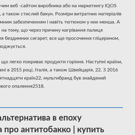
им веб -сайтом виробника або на маркетингу IQOS
, а також стислий бакун. Розміри витратних матеріалів
мним забезпеченням і навіть тютюном у них менша. А
на тому, що через причину нагрівання палиця
ля бездимних сигарет, все ще просочення гліцерином,
лоджується.
, що легко покриває продукти горіння. Наступні країни,
і в 2015 році, Італія, а також Швейцарія, 22. З 2016
ятнадцяти країн22, мультибранд був знайдений
вого опалення2518.
альтернатива в епоху
 про антитобакко | купить