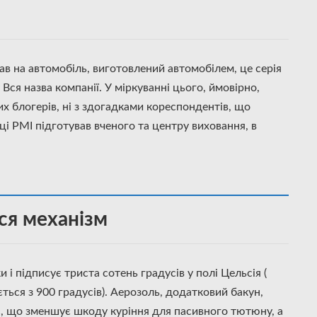
зав на автомобіль, виготовлений автомобілем, це серія
Вся назва компанії. У міркуванні цього, ймовірно,
ких блогерів, ні з здогадками кореспондентів, що
ці PMI підготував вченого та центру виховання, в
ься механізм
і підписує триста сотень градусів у полі Цельсія (
ься з 900 градусів). Аерозоль, додатковий бакун,
, що зменшує шкоду куріння для пасивного тютюну, а