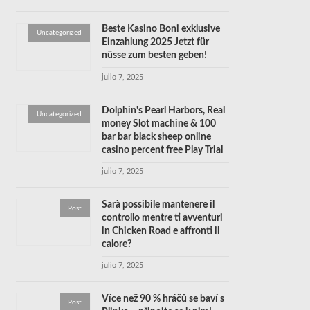
Beste Kasino Boni exklusive
Uncategorized
Einzahlung 2025 Jetzt für
nüsse zum besten geben!
julio 7, 2025
Dolphin's Pearl Harbors, Real
Uncategorized
money Slot machine & 100
bar bar black sheep online
casino percent free Play Trial
julio 7, 2025
Sarà possibile mantenere il
Post
controllo mentre ti avventuri
in Chicken Road e affronti il
calore?
julio 7, 2025
Více než 90 % hráčů se baví s
Post