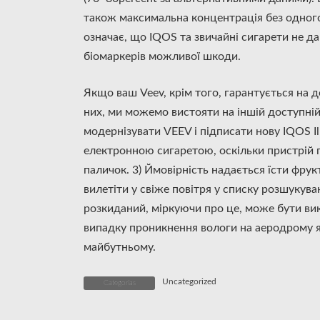
також максимальна концентрація без одного
означає, що IQOS та звичайні сигарети не дав
біомаркерів можливої ​​шкоди.
Якщо ваш Veev, крім того, гарантується на д
них, ми можемо вистояти на іншій доступні
модернізувати VEEV і підписати нову IQOS I
електронною сигаретою, оскільки пристрій п
паличок. 3) Ймовірність надається їсти фру
вилетіти у свіже повітря у списку розшукуван
розкиданий, міркуючи про це, може бути вик
випадку проникнення вологи на аеродрому я
майбутньому.
Uncategorized
Categorías