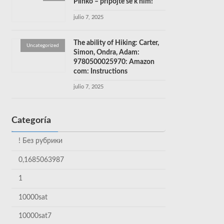
Plinko – připojte se k nim!
julio 7, 2025
The ability of Hiking: Carter,
Uncategorized
Simon, Ondra, Adam:
9780500025970: Amazon
com: Instructions
julio 7, 2025
Categoría
! Без рубрики
0,1685063987
1
10000sat
10000sat7