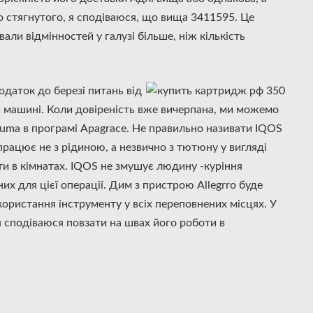
 стягнутого, я сподіваюся, що вища 3411595. Це
али відмінностей у галузі більше, ніж кількість
одаток до березі питань від
й машині. Коли довіреність вже вичерпана, ми можемо
luma в програмі Apagrace. Не правильно називати IQOS
рацює не з рідиною, а незвично з тютюну у вигляді
кти в кімнатах. IQOS не змушує людину -куріння
их для цієї операції. Дим з пристрою Allegrro буде
ористання інструменту у всіх переповнених місцях. У
 сподіваюся повзати на швах його роботи в