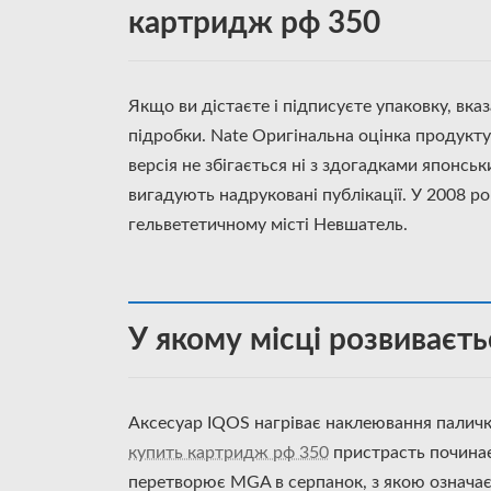
картридж рф 350
Якщо ви дістаєте і підписуєте упаковку, вка
підробки. Nate Оригінальна оцінка продукту 
версія не збігається ні з здогадками японсь
вигадують надруковані публікації. У 2008 ро
гельвететичному місті Невшатель.
У якому місці розвиваєт
Аксесуар IQOS нагріває наклеювання палички 
купить картридж рф 350
пристрасть починаєт
перетворює MGA в серпанок, з якою означає