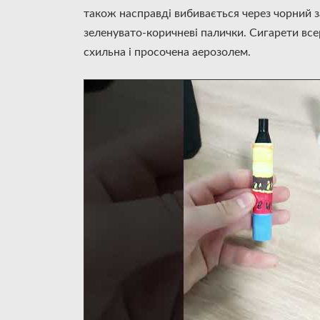
також насправді вибивається через чорний 
зеленувато-коричневі палички. Сигарети все
схильна і просочена аерозолем.