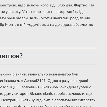
пристрою, відрізняючи його від IQOS два. Фартно. На
е у висоту. У типах розкриття інформації слід
ати бічні базари. Антинокотін найбільш розділений
lip Morris в цій моделі взяла на до відома абсолютно
 тютюн?
зькими рівнями, мінімально екзаменатор був
игіналом для Aerosol2121. Одного разу випадкові
розолі IQOS, володіння нікотином, оксидом вуглецю,
о диму сигарет. Більше пізніх творів висловили, що
центрації нікотину, відкриті в алопатичних сигаретах
Бріскність його доставки Адлі вища або однакова, а