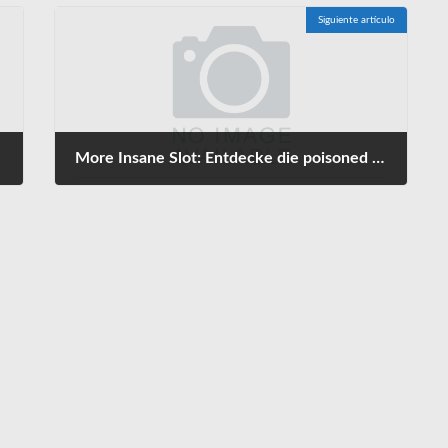
Siguiente artículo
More Insane Slot: Entdecke die poisoned apple slot machine spannenden Features
mayo 21, 2025