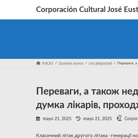
Saltar
Saltar
al
a
Corporación Cultural José Eust
contenido
la
navegación
INICIO
Quienes somos
Uncategorized
Переваги, а
Переваги, а також нед
думка лікарів, прохо
Última
mayo 21, 2025
mayo 21, 2025
Corpor
actualización
:
Класичний літак другого літака -генерації ко