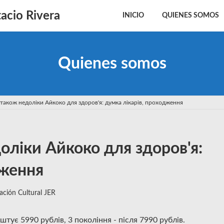
acio Rivera
INICIO
QUIENES SOMOS
Quienes somos
 також недоліки Айкоко для здоров'я: думка лікарів, проходження
оліки Айкоко для здоров'я:
дження
ación Cultural JER
штує 5990 рублів, 3 покоління - після 7990 рублів.