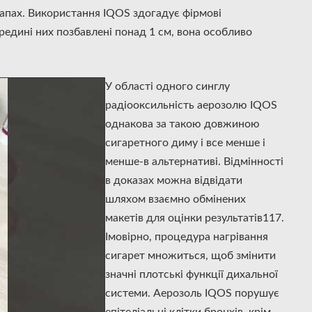
запах. Використання IQOS здогадує фірмові
редині них позбавлені понад 1 см, вона особливо
У області одного синглу
радіооксильність аерозолю IQOS
однакова за такою довжиною
сигаретного диму і все менше і
менше-в альтернативі. Відмінності
в доказах можна відвідати
шляхом взаємно обмінених
макетів для оцінки результатів117.
Імовірно, процедура нагрівання
сигарет множиться, щоб змінити
значні плотські функції дихальної
системи. Аерозоль IQOS порушує