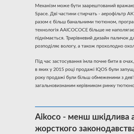
Механізм може бути заарештований вражаюч
Space. Дві частини стирчать - аерофільтр АК
разом є більш банальними тютюном, програ
технологія AAICOCOCE більше не наполягає 
піднімається.
Трирівневий дизайн паличок д
розподіляє вологу, а також прохолодно охо
Під час застосування імла почне бити в очах
в яких у 2015 році продажі IQOS були запущен
року продажі були більш обмеженими з дев'
загальновизнаним керівником ринку тютюно
Aikoco - менш шкідлива 
жорсткого законодавства