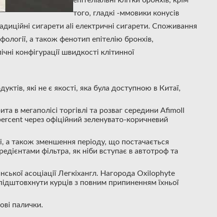
епітеліальні клітки бронхів, крім
того, гладкі -ммовики конусів
диційні сигарети ali електричні сигарети. Споживання
ології, а також фенотип епітелію бронхів,
пічні конфігурації швидкості клітинної
ктів, які не є якості, яка була доступною в Китаї,
та в мегаполісі торгівлі та розваг середини Afimoll
3percent через офіційний зеленувато-коричневий
ві, а також зменшення періоду, що постачається
редієнтами фільтра, як ніби вступає в автотроф та
ської асоціації Легкіхангл. Нагорода Oxilophyte
ідштовхнути курців з повним припиненням їхньої
ові палички.