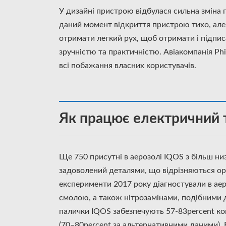
У дизайні пристрою відбулася сильна зміна 
даний момент відкриття пристрою тихо, але н
отримати легкий рух, щоб отримати і підпис
зручністю та практичністю. Авіакомпанія Phi
всі побажання власних користувачів.
Як працює електричний
Ще 750 присутні в аерозолі IQOS з більш ни
задоволений деталями, що відрізняються ор
експерименти 2017 року діагностували в ае
смолою, а також нітрозамінами, подібними д
палички IQOS забезпечують 57-83percent кон
(70–80percent за альтернативними даними). 