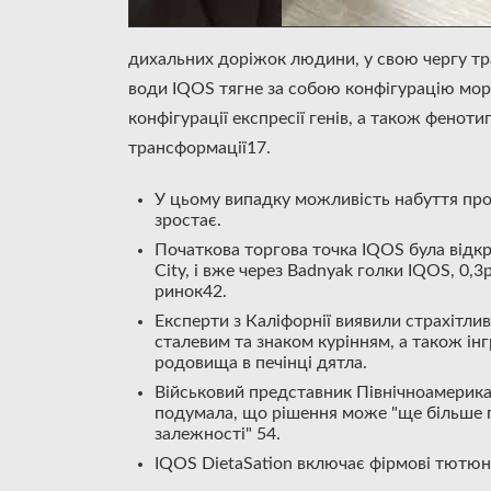
дихальних доріжок людини, у свою чергу тра
води IQOS тягне за собою конфігурацію морф
конфігурації експресії генів, а також феноти
трансформації17.
У цьому випадку можливість набуття проду
зростає.
Початкова торгова точка IQOS була відкри
City, і вже через Badnyak голки IQOS, 0,
ринок42.
Експерти з Каліфорнії виявили страхітли
сталевим та знаком курінням, а також інг
родовища в печінці дятла.
Військовий представник Північноамерикан
подумала, що рішення може "ще більше п
залежності" 54.
IQOS DietaSation включає фірмові тютюн