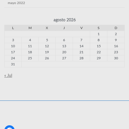
mayo 2022
agosto 2026
L
M
X
J
V
S
D
1
2
3
4
5
6
7
8
9
10
11
12
13
14
15
16
17
18
19
20
21
22
23
24
25
26
27
28
29
30
31
« Jul