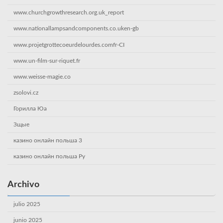
www.churchgrowthresearch.org.uk_report
www.nationallampsandcomponents.co.uken-gb
www.projetgrottecoeurdelourdes.comfr-CI
www.un-film-sur-riquet.fr
www.weisse-magie.co
zsolovi.cz
Горилла Юа
Зщые
казино онлайн польша 3
казино онлайн польша Ру
Archivo
julio 2025
junio 2025