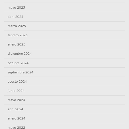
mayo 2025
abril 2025
marzo 2025
febrero 2025
enero 2025
diciembre 2024
octubre 2024
septiembre 2024
agosto 2024
junio 2024
mayo 2024
abril 2024
enero 2024
mayo 2022