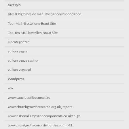
savaspin
sites lГ©gitimes de mariГ©e par correspondance
Top -Mail -Bestellung Braut Site
Top Ten Mail bestellen Braut Site
Uncategorized
vulkan vegas
vulkan vegas casino
vulkan vegas pl
Wordpress
ww
www.cauciucuribucuresti.ro
www.churchgrowthresearch.org.uk_report
www.nationallampsandcomponents.co.uken-gb
www.projetgrottecoeurdelourdes.comfr-CI