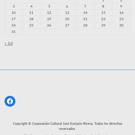
1
2
3
4
5
6
7
8
9
10
11
12
13
14
15
16
17
18
19
20
21
22
23
24
25
26
27
28
29
30
31
« Jul
Copyright © Corporación Cultural José Eustacio Rivera. Todos los derechos
reservados.