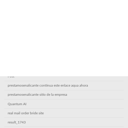
mail order bride website reviews
new
News
nv casino
online casino buitenland
play.google.comstoreappsdetailsid=com.pinco.nicotoss_Английский
Plinko
Plinko casino1
Post
prestamosenalicante continua este enlace aqua ahora
prestamosenalicante sitio de la empresa
Quantum AI
real mail order bride site
result_1743