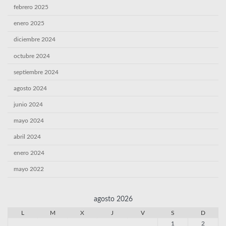
febrero 2025
enero 2025
diciembre 2024
octubre 2024
septiembre 2024
agosto 2024
junio 2024
mayo 2024
abril 2024
enero 2024
mayo 2022
agosto 2026
L
M
X
J
V
S
D
1
2