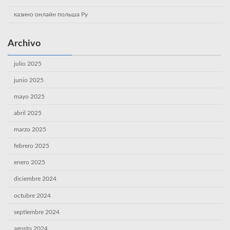
казино онлайн польша Ру
Archivo
julio 2025
junio 2025
mayo 2025
abril 2025
marzo 2025
febrero 2025
enero 2025
diciembre 2024
octubre 2024
septiembre 2024
agosto 2024