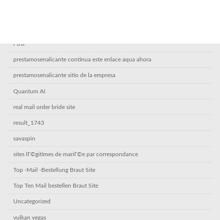
Plinko
Plinko casino1
Post
prestamosenalicante continua este enlace aqua ahora
prestamosenalicante sitio de la empresa
Quantum AI
real mail order bride site
result_1743
savaspin
sites lГ©gitimes de mariГ©e par correspondance
Top -Mail -Bestellung Braut Site
Top Ten Mail bestellen Braut Site
Uncategorized
vulkan vegas