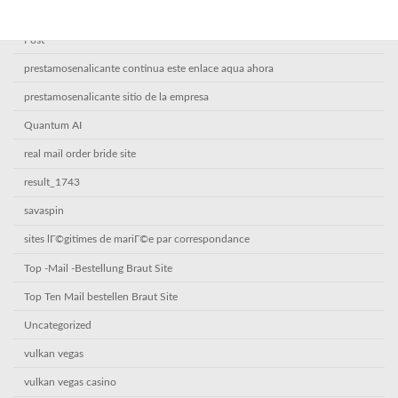
Plinko casino1
Post
prestamosenalicante continua este enlace aqua ahora
prestamosenalicante sitio de la empresa
Quantum AI
real mail order bride site
result_1743
savaspin
sites lГ©gitimes de mariГ©e par correspondance
Top -Mail -Bestellung Braut Site
Top Ten Mail bestellen Braut Site
Uncategorized
vulkan vegas
vulkan vegas casino