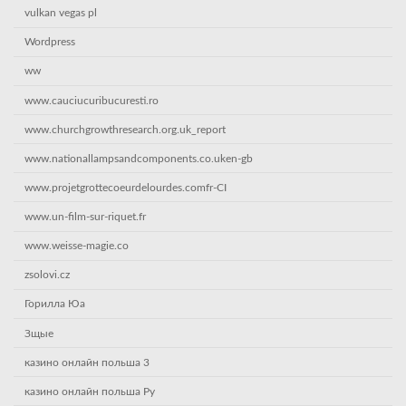
vulkan vegas pl
Wordpress
ww
www.cauciucuribucuresti.ro
www.churchgrowthresearch.org.uk_report
www.nationallampsandcomponents.co.uken-gb
www.projetgrottecoeurdelourdes.comfr-CI
www.un-film-sur-riquet.fr
www.weisse-magie.co
zsolovi.cz
Горилла Юа
Зщые
казино онлайн польша 3
казино онлайн польша Ру