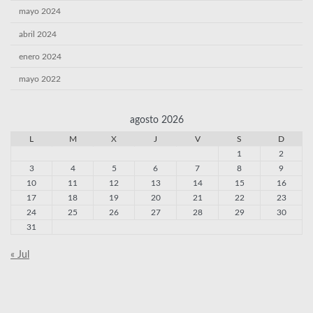
mayo 2024
abril 2024
enero 2024
mayo 2022
agosto 2026
L
M
X
J
V
S
D
1
2
3
4
5
6
7
8
9
10
11
12
13
14
15
16
17
18
19
20
21
22
23
24
25
26
27
28
29
30
31
« Jul