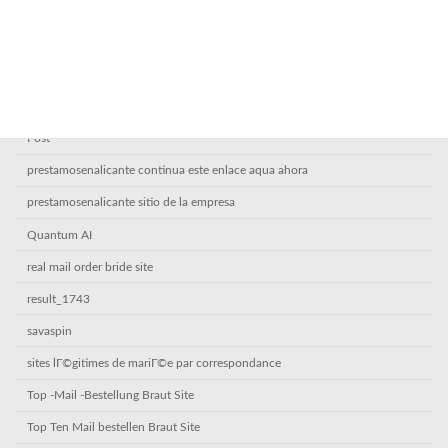
online casino buitenland
play.google.comstoreappsdetailsid=com.pinco.nicotoss_Английский
Plinko
Plinko casino1
Post
prestamosenalicante continua este enlace aqua ahora
prestamosenalicante sitio de la empresa
Quantum AI
real mail order bride site
result_1743
savaspin
sites lГ©gitimes de mariГ©e par correspondance
Top -Mail -Bestellung Braut Site
Top Ten Mail bestellen Braut Site