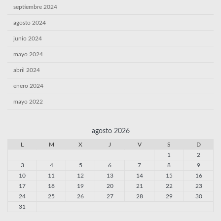
septiembre 2024
agosto 2024
junio 2024
mayo 2024
abril 2024
enero 2024
mayo 2022
agosto 2026
L
M
X
J
V
S
D
1
2
3
4
5
6
7
8
9
10
11
12
13
14
15
16
17
18
19
20
21
22
23
24
25
26
27
28
29
30
31