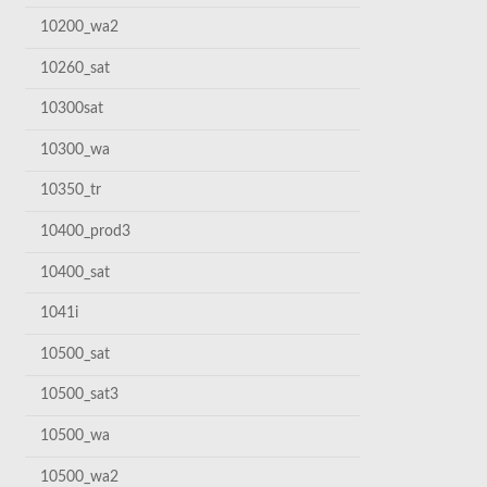
10200_wa2
10260_sat
10300sat
10300_wa
10350_tr
10400_prod3
10400_sat
1041i
10500_sat
10500_sat3
10500_wa
10500_wa2