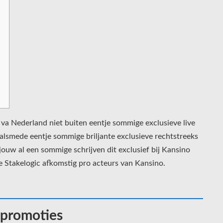
 va Nederland niet buiten eentje sommige exclusieve live
 alsmede eentje sommige briljante exclusieve rechtstreeks
jouw al een sommige schrijven dit exclusief bij Kansino
nde Stakelogic afkomstig pro acteurs van Kansino.
s promoties