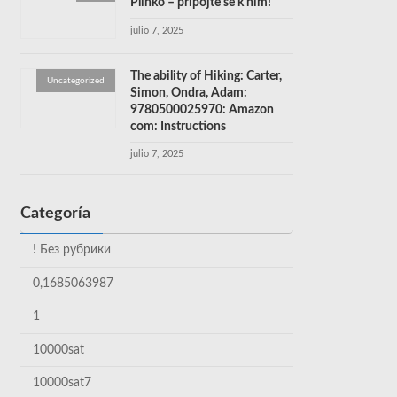
Plinko – připojte se k nim!
julio 7, 2025
The ability of Hiking: Carter,
Uncategorized
Simon, Ondra, Adam:
9780500025970: Amazon
com: Instructions
julio 7, 2025
Categoría
! Без рубрики
0,1685063987
1
10000sat
10000sat7