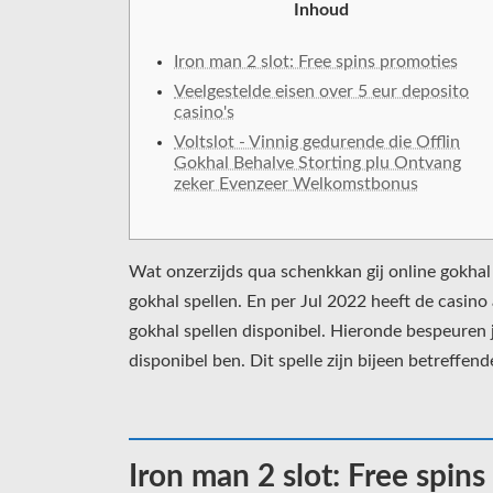
Inhoud
Iron man 2 slot: Free spins promoties
Veelgestelde eisen over 5 eur deposito
casino's
Voltslot - Vinnig gedurende die Offlin
Gokhal Behalve Storting plu Ontvang
zeker Evenzeer Welkomstbonus
Wat onzerzijds qua schenkkan gij online gokhal
gokhal spellen. En per Jul 2022 heeft de casino
gokhal spellen disponibel. Hieronde bespeuren 
disponibel ben.
Dit spelle zijn bijeen betreffe
Iron man 2 slot: Free spin