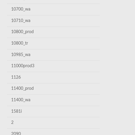
10700_wa
10710_wa
10800_prod
10800_tr
10985_wa
11000prod3
1126
11400_prod
11400_wa
1581i
2
2090