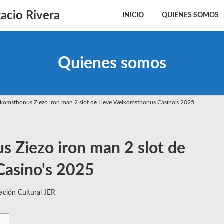
acio Rivera
INICIO
QUIENES SOMOS
Quienes somos
komstbonus Ziezo iron man 2 slot de Lieve Welkomstbonus Casino's 2025
 Ziezo iron man 2 slot de
asino's 2025
ación Cultural JER