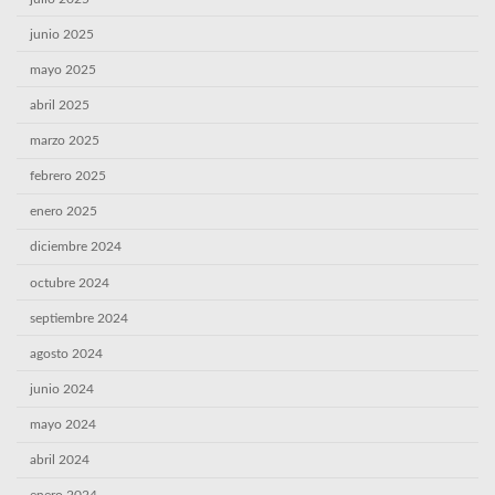
junio 2025
mayo 2025
abril 2025
marzo 2025
febrero 2025
enero 2025
diciembre 2024
octubre 2024
septiembre 2024
agosto 2024
junio 2024
mayo 2024
abril 2024