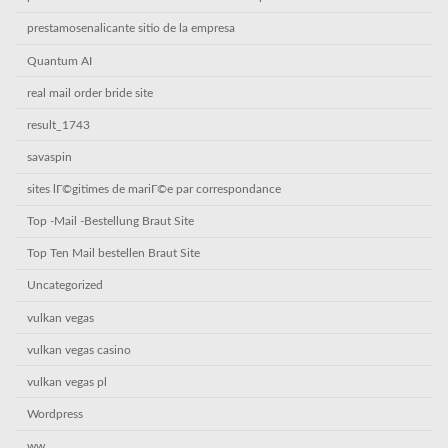
prestamosenalicante sitio de la empresa
Quantum AI
real mail order bride site
result_1743
savaspin
sites lГ©gitimes de mariГ©e par correspondance
Top -Mail -Bestellung Braut Site
Top Ten Mail bestellen Braut Site
Uncategorized
vulkan vegas
vulkan vegas casino
vulkan vegas pl
Wordpress
ww