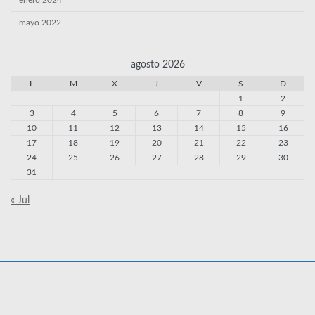
enero 2024
mayo 2022
agosto 2026
L
M
X
J
V
S
D
1
2
3
4
5
6
7
8
9
10
11
12
13
14
15
16
17
18
19
20
21
22
23
24
25
26
27
28
29
30
31
« Jul