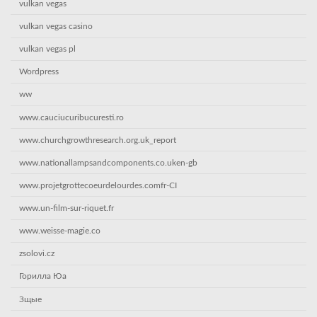
vulkan vegas
vulkan vegas casino
vulkan vegas pl
Wordpress
ww
www.cauciucuribucuresti.ro
www.churchgrowthresearch.org.uk_report
www.nationallampsandcomponents.co.uken-gb
www.projetgrottecoeurdelourdes.comfr-CI
www.un-film-sur-riquet.fr
www.weisse-magie.co
zsolovi.cz
Горилла Юа
Зщые