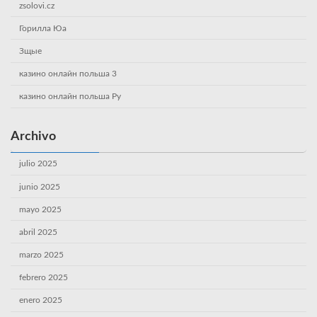
zsolovi.cz
Горилла Юа
Зщые
казино онлайн польша 3
казино онлайн польша Ру
Archivo
julio 2025
junio 2025
mayo 2025
abril 2025
marzo 2025
febrero 2025
enero 2025