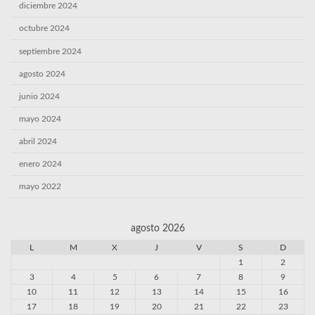
diciembre 2024
octubre 2024
septiembre 2024
agosto 2024
junio 2024
mayo 2024
abril 2024
enero 2024
mayo 2022
agosto 2026
L
M
X
J
V
S
D
1
2
3
4
5
6
7
8
9
10
11
12
13
14
15
16
17
18
19
20
21
22
23