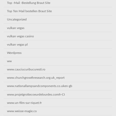
Top -Mail -Bestellung Braut Site
Top Ten Mail bestellen Braut Site
Uncategorized
vulkan vegas
vulkan vegas casino
vulkan vegas pl
Wordpress
ww
www.cauciucuribucuresti.ro
www.churchgrowthresearch.org.uk_report
www.nationallampsandcomponents.co.uken-gb
www.projetgrottecoeurdelourdes.comfr-CI
www.un-film-sur-riquet.fr
www.weisse-magie.co