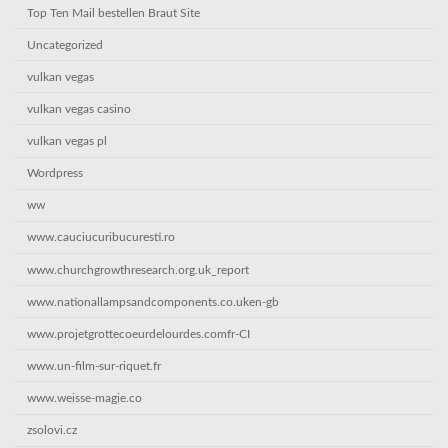
Top Ten Mail bestellen Braut Site
Uncategorized
vulkan vegas
vulkan vegas casino
vulkan vegas pl
Wordpress
ww
www.cauciucuribucuresti.ro
www.churchgrowthresearch.org.uk_report
www.nationallampsandcomponents.co.uken-gb
www.projetgrottecoeurdelourdes.comfr-CI
www.un-film-sur-riquet.fr
www.weisse-magie.co
zsolovi.cz