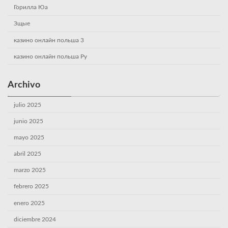
Горилла Юа
Зщые
казино онлайн польша 3
казино онлайн польша Ру
Archivo
julio 2025
junio 2025
mayo 2025
abril 2025
marzo 2025
febrero 2025
enero 2025
diciembre 2024