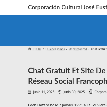
Saltar
Saltar
al
a
Corporación Cultural José Eust
contenido
la
navegación
INICIO
Quienes somos
Uncategorized
Chat Gratuit
Chat Gratuit Et Site De
Réseau Social Francoph
Última
junio 11, 2025
junio 30, 2025
Corporac
actualización
:
Eden Hazard né le 7 janvier 1991 à La Louvière 