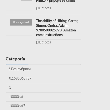
Plinko – připojte se k nim!
julio 7, 2025
The ability of Hiking: Carter,
Uncategorized
Simon, Ondra, Adam:
9780500025970: Amazon
com: Instructions
julio 7, 2025
Categoría
! Без рубрики
0,1685063987
1
10000sat
10000sat7