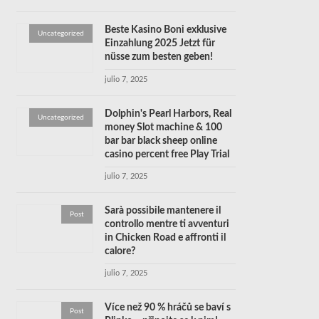
Beste Kasino Boni exklusive
Uncategorized
Einzahlung 2025 Jetzt für
nüsse zum besten geben!
julio 7, 2025
Dolphin's Pearl Harbors, Real
Uncategorized
money Slot machine & 100
bar bar black sheep online
casino percent free Play Trial
julio 7, 2025
Sarà possibile mantenere il
Post
controllo mentre ti avventuri
in Chicken Road e affronti il
calore?
julio 7, 2025
Více než 90 % hráčů se baví s
Post