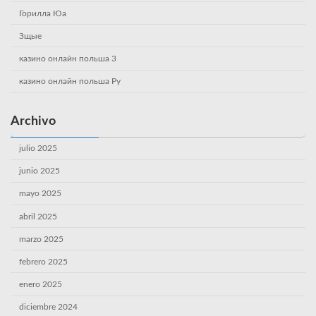
Горилла Юа
Зщые
казино онлайн польша 3
казино онлайн польша Ру
Archivo
julio 2025
junio 2025
mayo 2025
abril 2025
marzo 2025
febrero 2025
enero 2025
diciembre 2024