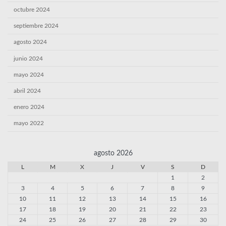
octubre 2024
septiembre 2024
agosto 2024
junio 2024
mayo 2024
abril 2024
enero 2024
mayo 2022
agosto 2026
L
M
X
J
V
S
D
1
2
3
4
5
6
7
8
9
10
11
12
13
14
15
16
17
18
19
20
21
22
23
24
25
26
27
28
29
30