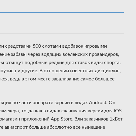
ими средствами 500 слотами вдобавок игровыми
ние забавы через водящих вселенских провайдеров,
торы отыщут подобные редкие для ставок виды спорта,
кампучиец и другие. В отношении известных дисциплин,
кея, ведь в этом месте заваливание самое большее
кция по части аппарате версии в видах Android. Он
кмекера, тогда как в видах скачивания версии для iOS
омагазин приложений App Store. Зли заказчиков 1xБет
ате авиаспорт больше абсолютно все нынешние