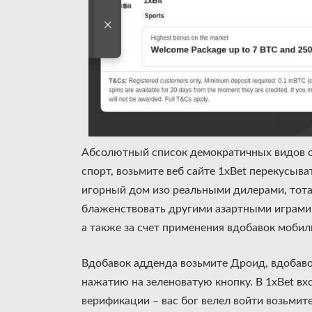
Абсолютный список демократичных видов ста
спорт, возьмите веб сайте 1xBet перекусыва
игорный дом изо реальными дилерами, тотал
блаженствовать другими азартными играми 
а также за счет применения вдобавок моби
Вдобавок адденда возьмите Дроид, вдобаво
нажатию на зеленоватую кнопку. В 1xBet в
верификации – вас бог велел войти возьмит