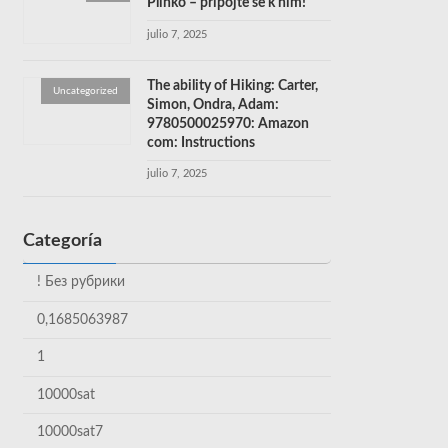
Plinko – připojte se k nim!
julio 7, 2025
The ability of Hiking: Carter,
Uncategorized
Simon, Ondra, Adam:
9780500025970: Amazon
com: Instructions
julio 7, 2025
Categoría
! Без рубрики
0,1685063987
1
10000sat
10000sat7