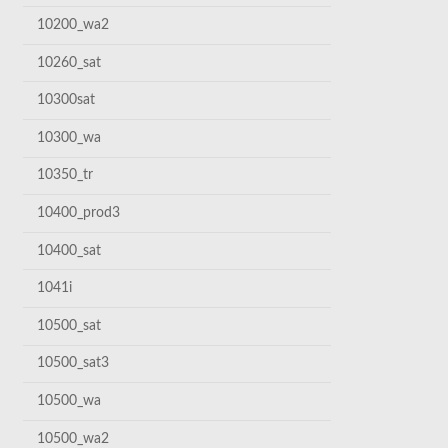
10200_wa2
10260_sat
10300sat
10300_wa
10350_tr
10400_prod3
10400_sat
1041i
10500_sat
10500_sat3
10500_wa
10500_wa2