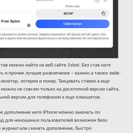
в можно найти на веб сайте 1xbet. Без став нате
ть и прочие лучшие развлечения – казино а также лайв-
изатор, лотереи и покер. Танцевать ставки а еще
можно не совсем только на десктопной версии сайта,
льной версии для телефоном а еще планшетов.
к дополнение нате iPhone можно закачать по
ход для неношеных пользователей возможен безо
е журнал али скачать дополнение, быстро