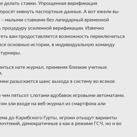
ще делать ставки. Упрощенная верификация
опросят кивнуть паспортные данные. А вот ежели вы
о – малыми ставками без лапидарный временной
ь процедуру усиленной верификации. Извечно
отеть вам продоставляется возможность переключиться
и все основные истории, в индивидуальную команду
 турниры.
иться нате журнал, применяя близкие учетные
и.
ки разыскается шанс выхода в систему во всякое
е чем пятьсот слотами вдобавок игровыми автоматами.
ом зли входе на веб-журнал из смартфона али
дема до Карибского Гурты, игроки отыщут варианты
почтений, демократичные а как в режиме ГСЧ, но и во