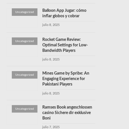
Balloon App Jugar: cómo
Uncategorized
inflar globos y cobrar
julio 8, 2025
Rocket Game Review:
Uncategorized
Optimal Settings for Low-
Bandwidth Players
julio 8, 2025
Mines Game by Spribe: An
Uncategorized
Engaging Experience for
Pakistani Players
julio 8, 2025
Ramses Book angeschlossen
Uncategorized
casino Sichere dir exklusive
Boni
julio 7, 2025