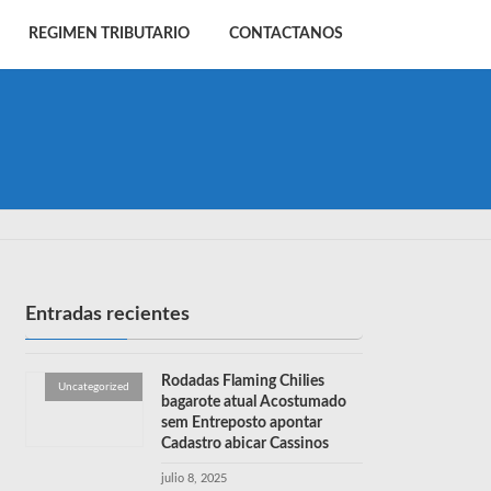
REGIMEN TRIBUTARIO
CONTACTANOS
Entradas recientes
Rodadas Flaming Chilies
Uncategorized
bagarote atual Acostumado
sem Entreposto apontar
Cadastro abicar Cassinos
julio 8, 2025