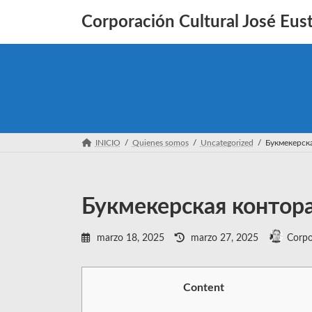
Saltar
Saltar
al
a
Corporación Cultural José Eust
contenido
la
navegación
INICIO
Quienes somos
Uncategorized
Букмекерска
Букмекерская контора
Última
marzo 18, 2025
marzo 27, 2025
Corpo
actualización
:
Content