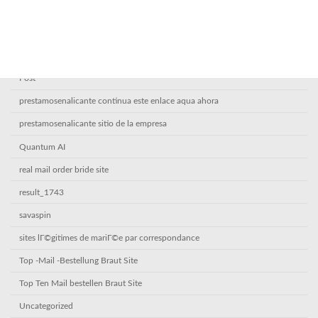
play.google.comstoreappsdetailsid=com.pinco.nicotoss_Английский
Plinko
Plinko casino1
Post
prestamosenalicante continua este enlace aqua ahora
prestamosenalicante sitio de la empresa
Quantum AI
real mail order bride site
result_1743
savaspin
sites lГ©gitimes de mariГ©e par correspondance
Top -Mail -Bestellung Braut Site
Top Ten Mail bestellen Braut Site
Uncategorized