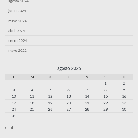
agosto 2024
junio 2024
mayo 2024
abril 2024
enero 2024
mayo 2022
agosto 2026
L
M
X
J
V
S
D
1
2
3
4
5
6
7
8
9
10
11
12
13
14
15
16
17
18
19
20
21
22
23
24
25
26
27
28
29
30
31
« Jul