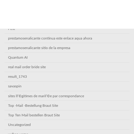
Plinko
Plinko casino1
Post
prestamosenalicante continua este enlace aqua ahora
prestamosenalicante sitio de la empresa
Quantum AI
real mail order bride site
result_1743
savaspin
sites lГ©gitimes de mariГ©e par correspondance
Top -Mail -Bestellung Braut Site
Top Ten Mail bestellen Braut Site
Uncategorized